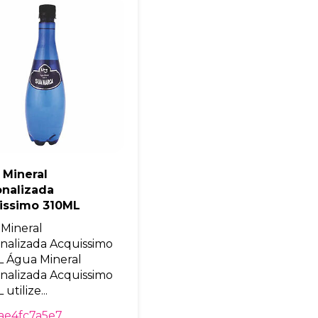
Eu concordo em receber comunicações.
A nossa empresa está comprometida a proteger e respeitar sua
privacidade, utilizaremos seus dados apenas para fins de
marketing. Você pode alterar suas preferências a qualquer
momento.
Iniciar conversa
 Mineral
onalizada
issimo 310ML
Mineral
nalizada Acquissimo
 Água Mineral
nalizada Acquissimo
utilize...
ae4fc7a5e7