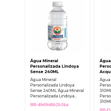
Água Mineral
Água
Personalizada Lindoya
Pers
Sense 240ML
Acqu
Água Mineral
Água 
Personalizada Lindoya
Perso
Sense 240ML Água Mineral
310ML
Personalizada Lindoya...
Perso
310ML 
BB-db6948b2b3ba
BB-f1