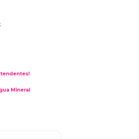
;
Bia Brindes
online
atendentes!
gua Mineral
+55