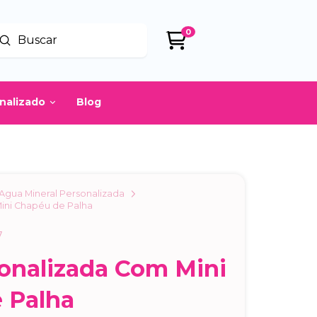
0
Enviar
uscar
onalizado
Blog
Agua Mineral Personalizada
ini Chapéu de Palha
7
onalizada Com Mini
 Palha