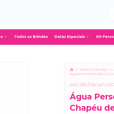
B
es
Todos os Brindes
Datas Especiais
Kit Pers
Home
Todos os Brindes
Água Personalizada Com M
SKU: BB-f38c3a7ccf4
Água Pers
Chapéu de