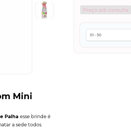
Preço sob consulta
om Mini
de Palha
esse brinde é
matar a sede todos.