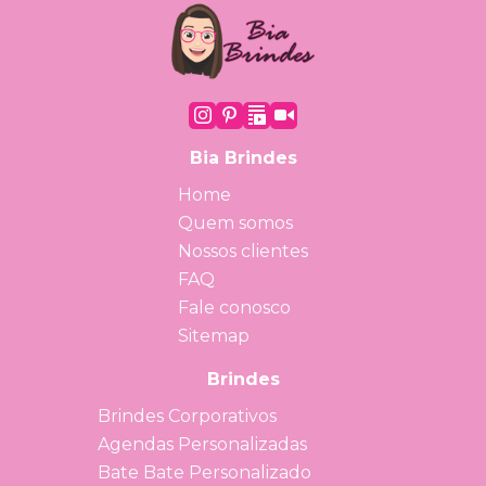
Bia Brindes
Home
Quem somos
Nossos clientes
FAQ
Fale conosco
Sitemap
Brindes
Brindes Corporativos
Agendas Personalizadas
Bate Bate Personalizado