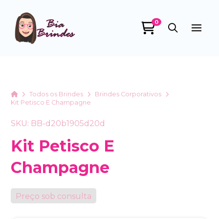
0
Bia Brindes
online
Home
Todos os Brindes
Brindes Corporativos
Kit Petisco E Champagne
SKU: BB-d20b1905d20d
Kit Petisco E
Champagne
+55
Preço sob consulta