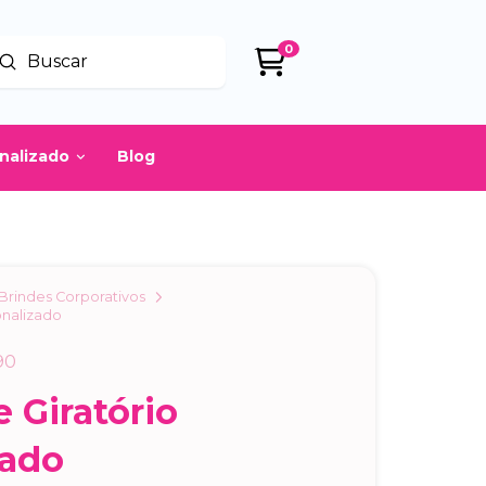
0
Enviar
uscar
onalizado
Blog
Brindes Corporativos
onalizado
90
 Giratório
zado