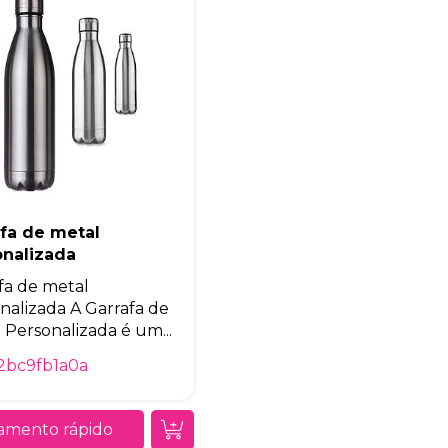
Eu concordo em receber comunicações.
A nossa empresa está comprometida a proteger e respeitar sua
privacidade, utilizaremos seus dados apenas para fins de
marketing. Você pode alterar suas preferências a qualquer
momento.
Iniciar conversa
fa de metal
onalizada
fa de metal
nalizada A Garrafa de
 Personalizada é um...
2bc9fb1a0a
amento rápido