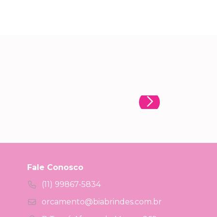
Fale Conosco
(11) 99867-5834
orcamento@biabrindes.com.br