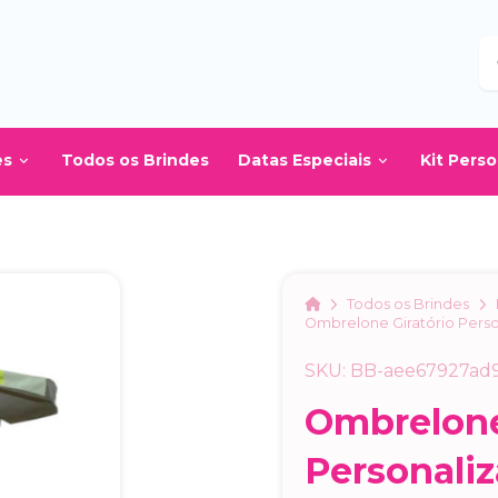
B
es
Todos os Brindes
Datas Especiais
Kit Pers
Home
Todos os Brindes
Ombrelone Giratório Pers
SKU: BB-aee67927ad
Ombrelone
Personali