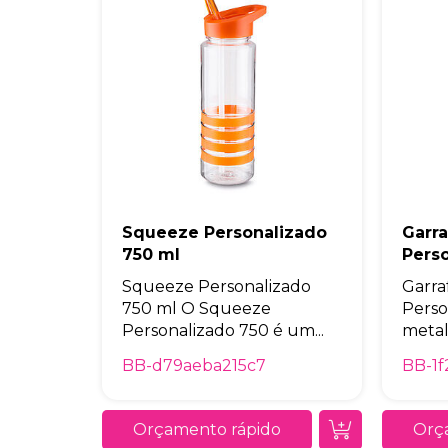
Squeeze Personalizado
Garra
750 ml
Pers
Squeeze Personalizado
Garra
750 ml O Squeeze
Perso
Personalizado 750 é um...
metal
BB-d79aeba215c7
BB-1f
Orçamento rápido
Orç