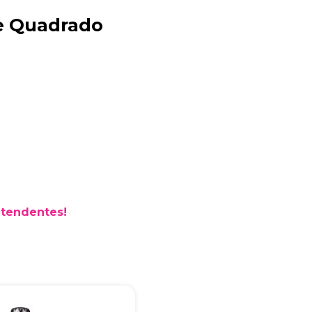
e Quadrado
Bia Brindes
online
atendentes!
+55