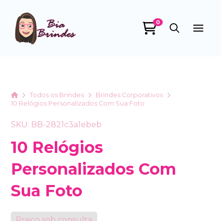
0
Bia Brindes
online
Home
Todos os Brindes
Brindes Corporativos
10 Relógios Personalizados Com Sua Foto
SKU: BB-2821c3a1ebeb
10 Relógios
Personalizados Com
+55
Sua Foto
Preço sob consulta