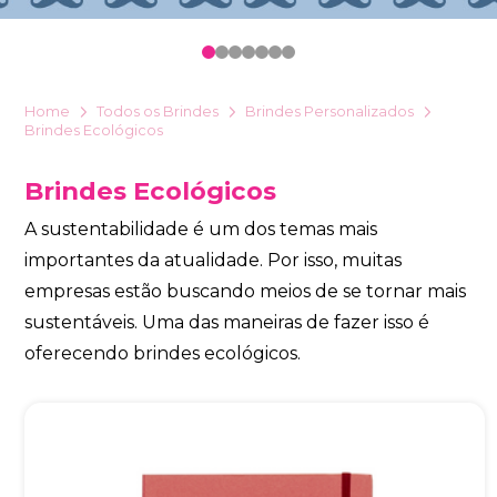
Eu concordo em receber comunicações.
0
1
2
3
4
5
6
A nossa empresa está comprometida a proteger e respeitar
sua privacidade, utilizaremos seus dados apenas para fins
de marketing. Você pode alterar suas preferências a
Home
Todos os Brindes
Brindes Personalizados
qualquer momento.
Brindes Ecológicos
Brindes Ecológicos
Iniciar conversa
A sustentabilidade é um dos temas mais
importantes da atualidade. Por isso, muitas
empresas estão buscando meios de se tornar mais
sustentáveis. Uma das maneiras de fazer isso é
oferecendo brindes ecológicos.