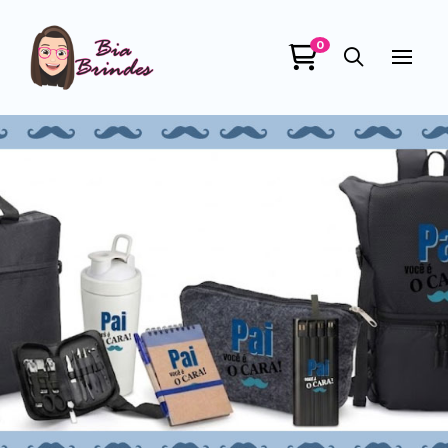
0
Bia Brindes
online
+55