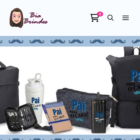
0
Bia Brindes
online
+55