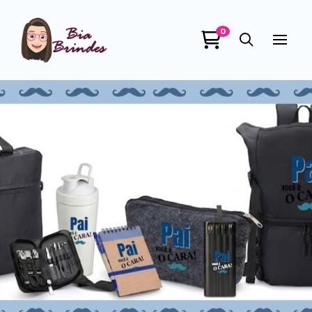
0
Bia Brindes
online
+55