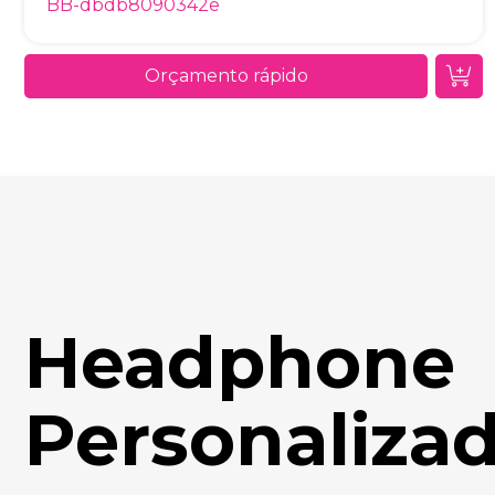
BB-dbdb8090342e
Orçamento rápido
Headphone
Personaliza