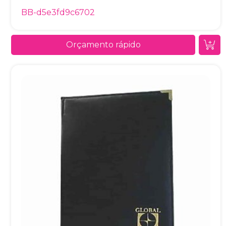
BB-d5e3fd9c6702
Orçamento rápido