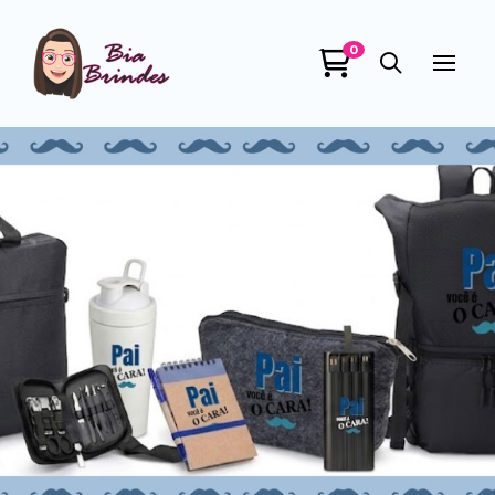
0
Bia Brindes
online
+55