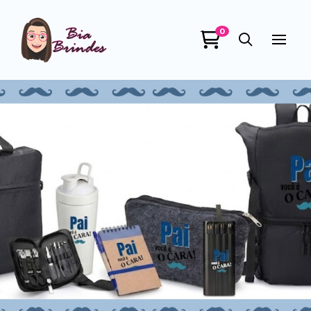
0
Bia Brindes
online
+55