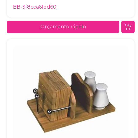
BB-3f8cca61dd60
Orçamento rápido