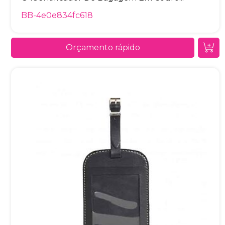
BB-4e0e834fc618
Orçamento rápido