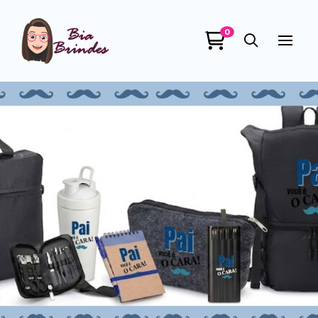
0
Bia Brindes
online
+55