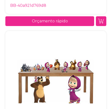
BB-40a921d769d8
Orçamento rápido