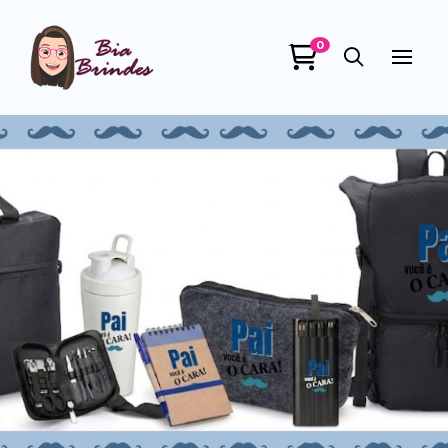
0
Bia Brindes
online
+55