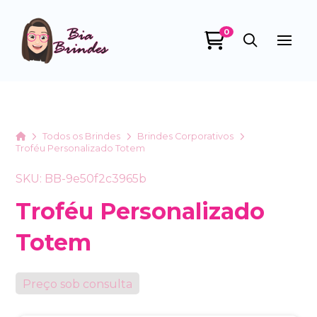
0
Bia Brindes
online
Home
Todos os Brindes
Brindes Corporativos
Troféu Personalizado Totem
SKU: BB-9e50f2c3965b
Troféu Personalizado
Totem
+55
Preço sob consulta