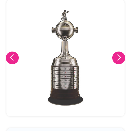
Eu concordo em receber comunicações.
A nossa empresa está comprometida a proteger e respeitar
sua privacidade, utilizaremos seus dados apenas para fins
de marketing. Você pode alterar suas preferências a
qualquer momento.
Iniciar conversa