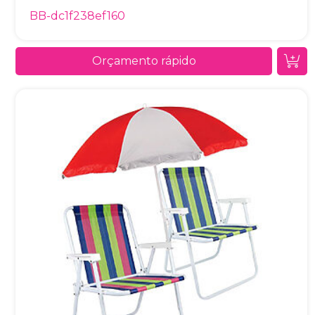
BB-dc1f238ef160
Orçamento rápido