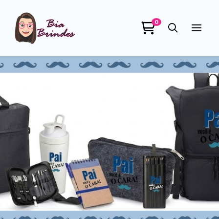
0
Bia Brindes
online
+55