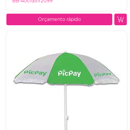
BB-40cfd51f2099
Orçamento rápido