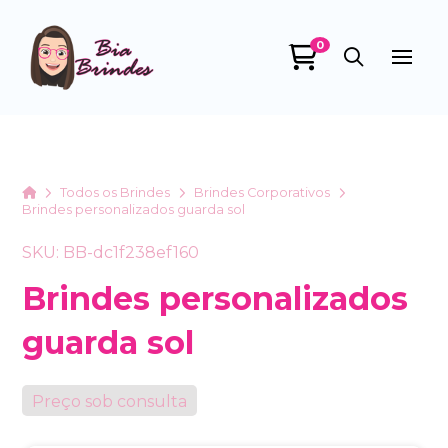
0
Bia Brindes
online
Home
Todos os Brindes
Brindes Corporativos
Brindes personalizados guarda sol
SKU: BB-dc1f238ef160
Brindes personalizados
guarda sol
+55
Preço sob consulta