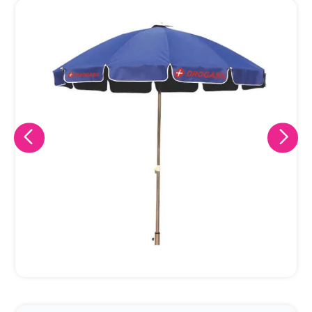
Eu concordo em receber comunicações.
A nossa empresa está comprometida a proteger e respeitar
sua privacidade, utilizaremos seus dados apenas para fins
de marketing. Você pode alterar suas preferências a
qualquer momento.
Iniciar conversa