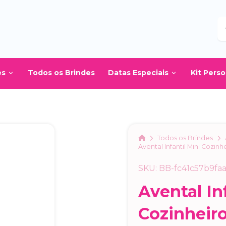
B
es
Todos os Brindes
Datas Especiais
Kit Pers
Home
Todos os Brindes
Avental Infantil Mini Cozin
SKU: BB-fc41c57b9fa
Avental In
Cozinheir