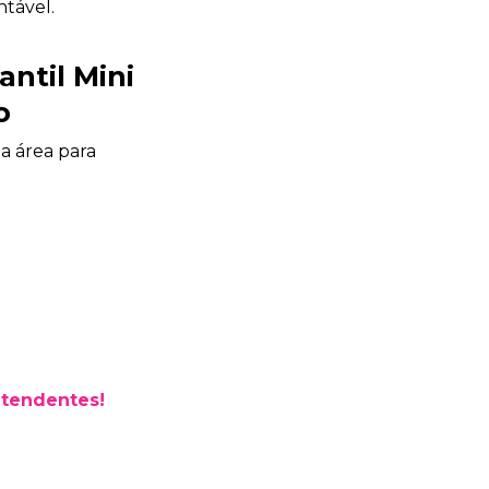
ntável.
ntil Mini
o
Bia Brindes
a área para
online
atendentes!
+55