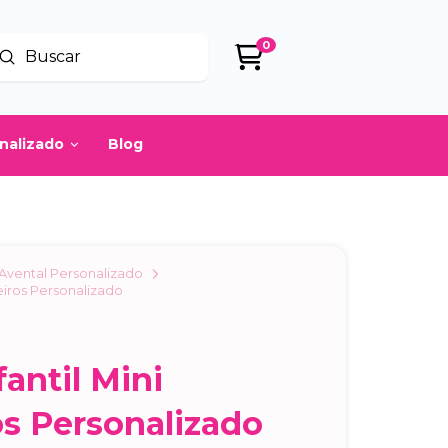
0
Enviar
uscar
onalizado
Blog
Avental Personalizado
heiros Personalizado
a
fantil Mini
os Personalizado