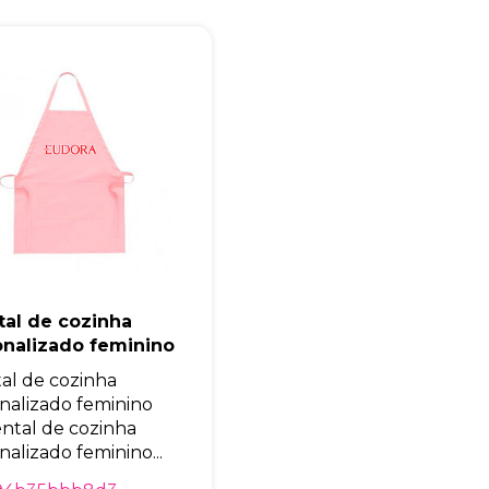
Eu concordo em receber comunicações.
A nossa empresa está comprometida a proteger e respeitar sua
privacidade, utilizaremos seus dados apenas para fins de
marketing. Você pode alterar suas preferências a qualquer
momento.
Iniciar conversa
tal de cozinha
onalizado feminino
al de cozinha
nalizado feminino
ntal de cozinha
nalizado feminino...