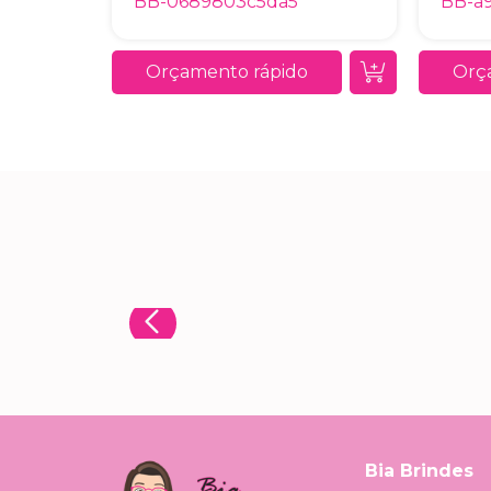
BB-0689803c5da5
BB-a
Orçamento rápido
Orç
Bia Brindes