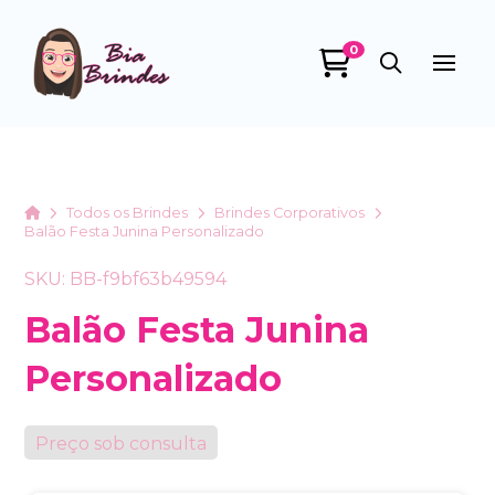
0
Bia Brindes
online
Home
Todos os Brindes
Brindes Corporativos
Balão Festa Junina Personalizado
SKU: BB-f9bf63b49594
Balão Festa Junina
Personalizado
+55
Preço sob consulta