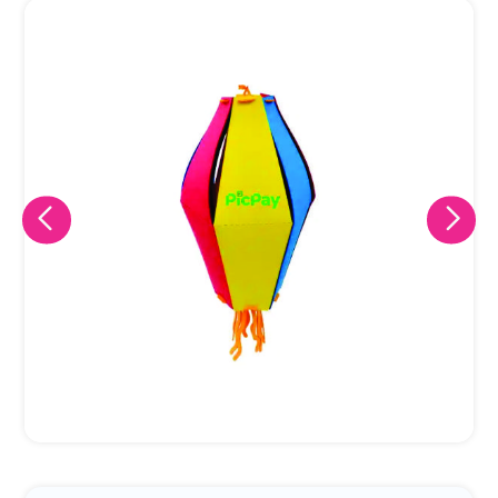
Eu concordo em receber comunicações.
A nossa empresa está comprometida a proteger e respeitar
sua privacidade, utilizaremos seus dados apenas para fins
de marketing. Você pode alterar suas preferências a
qualquer momento.
Iniciar conversa