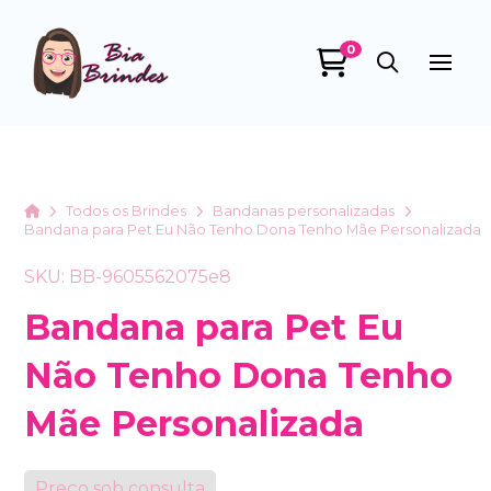
0
Bia Brindes
online
Home
Todos os Brindes
Bandanas personalizadas
Bandana para Pet Eu Não Tenho Dona Tenho Mãe Personalizada
SKU: BB-9605562075e8
Bandana para Pet Eu
Não Tenho Dona Tenho
+55
Mãe Personalizada
Preço sob consulta