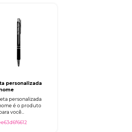
Eu concordo em receber comunicações.
A nossa empresa está comprometida a proteger e respeitar sua
privacidade, utilizaremos seus dados apenas para fins de
marketing. Você pode alterar suas preferências a qualquer
momento.
Iniciar conversa
ta personalizada
 nome
eta personalizada
nome é o produto
para você...
e63d6f6612