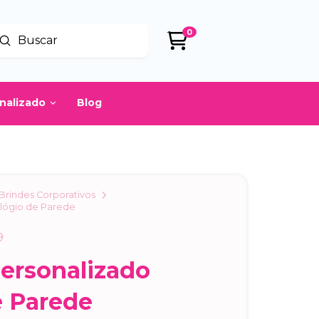
0
Enviar
uscar
onalizado
Blog
Brindes Corporativos
elógio de Parede
9
Personalizado
e Parede