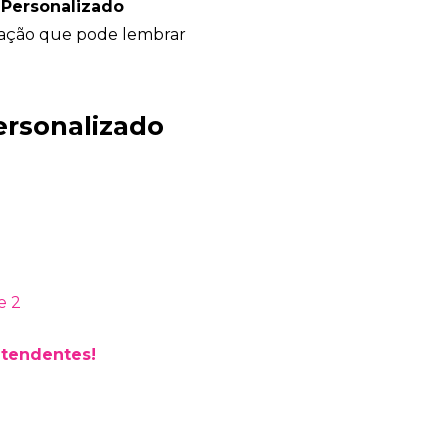
a Personalizado
ação que pode lembrar
Bia Brindes
ersonalizado
online
atendentes!
+55