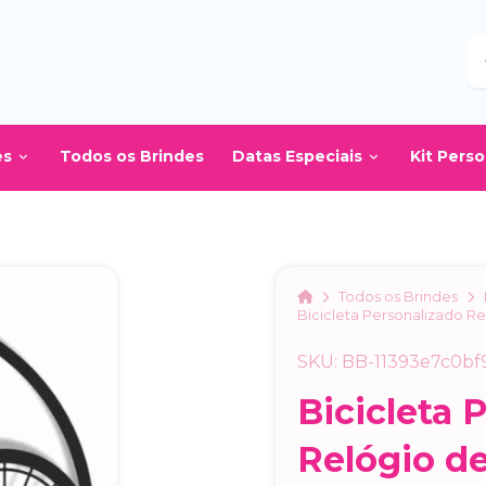
B
es
Todos os Brindes
Datas Especiais
Kit Pers
Home
Todos os Brindes
Bicicleta Personalizado R
SKU: BB-11393e7c0bf
Bicicleta 
Relógio d