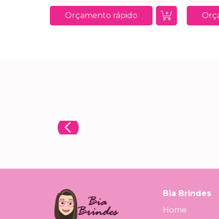
Orçamento rápido
Orç
Bia Brindes
Home