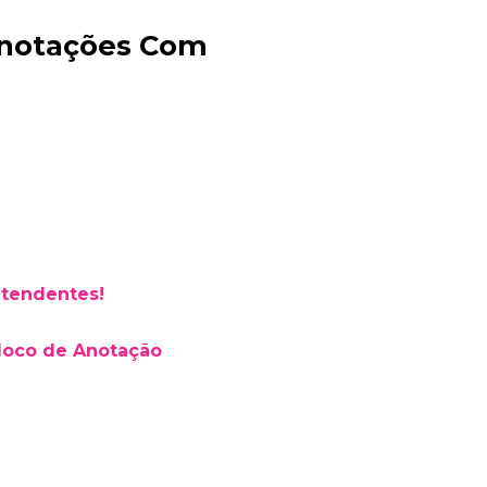
Anotações Com
Bia Brindes
online
atendentes!
loco de Anotação
+55