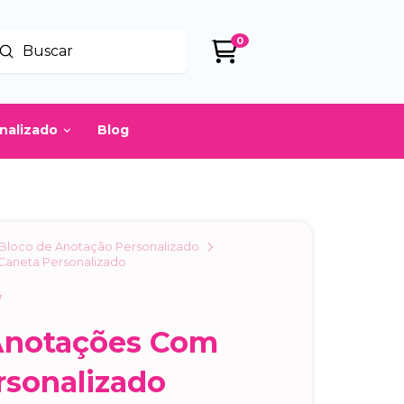
0
Enviar
uscar
onalizado
Blog
Bloco de Anotação Personalizado
Caneta Personalizado
7
Anotações Com
rsonalizado