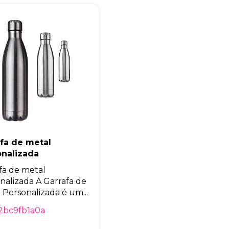
Eu concordo em receber comunicações.
A nossa empresa está comprometida a proteger e respeitar sua
privacidade, utilizaremos seus dados apenas para fins de
marketing. Você pode alterar suas preferências a qualquer
momento.
Iniciar conversa
fa de metal
onalizada
fa de metal
nalizada A Garrafa de
 Personalizada é um...
2bc9fb1a0a