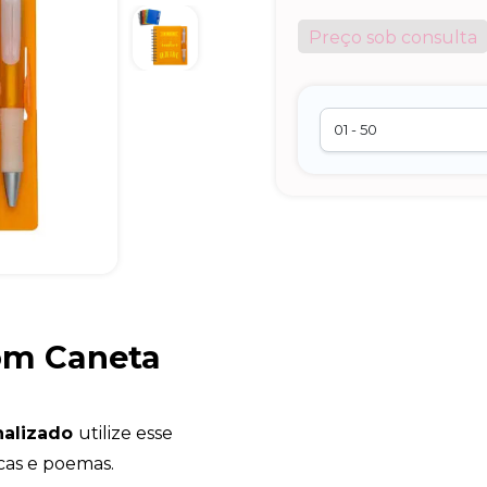
Preço sob consulta
om Caneta
nalizado
utilize esse
icas e poemas.