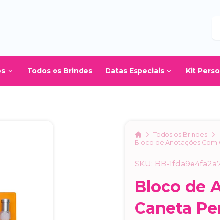
B
es
Todos os Brindes
Datas Especiais
Kit Pers
Home
Todos os Brindes
Bloco de Anotações Com 
SKU: BB-1fda9e4fa2a
Bloco de 
Caneta Pe