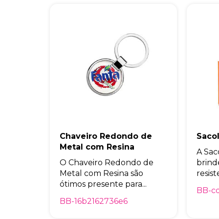
Chaveiro Redondo de
Saco
Metal com Resina
A Sac
O Chaveiro Redondo de
brind
Metal com Resina são
resist
ótimos presente para...
BB-c
BB-16b2162736e6