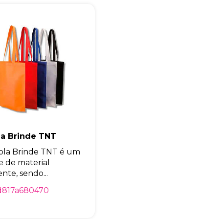
Eu concordo em receber comunicações.
A nossa empresa está comprometida a proteger e respeitar sua
privacidade, utilizaremos seus dados apenas para fins de
marketing. Você pode alterar suas preferências a qualquer
momento.
Iniciar conversa
la Brinde TNT
ola Brinde TNT é um
e de material
ente, sendo...
d817a680470