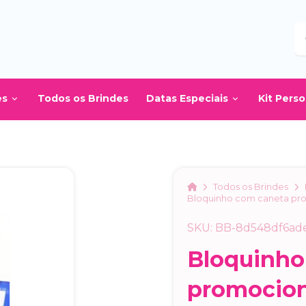
B
es
Todos os Brindes
Datas Especiais
Kit Pers
Home
Todos os Brindes
Bloquinho com caneta pr
SKU: BB-8d548df6ad
Bloquinho
promocion