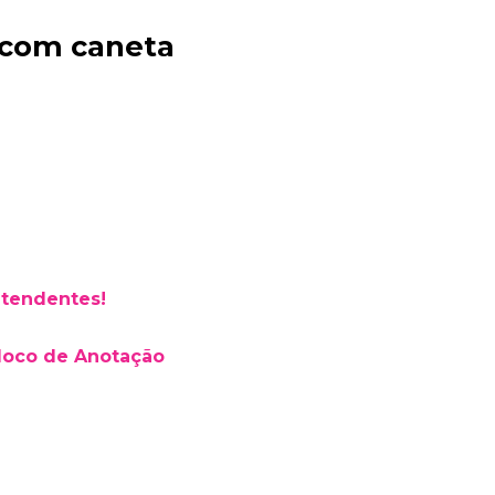
 com caneta
Bia Brindes
online
atendentes!
loco de Anotação
+55