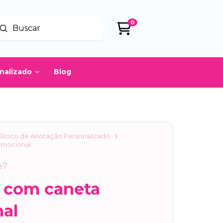
0
Enviar
uscar
onalizado
Blog
Bloco de Anotação Personalizado
omocional
e7
 com caneta
al