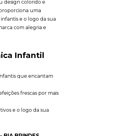
eu design colorido e
, proporciona uma
infantis e o logo da sua
arca com alegria e
ca Infantil
infantis que encantam
Bia Brindes
feições frescas por mais
online
ivos e o logo da sua
– BIA BRINDES