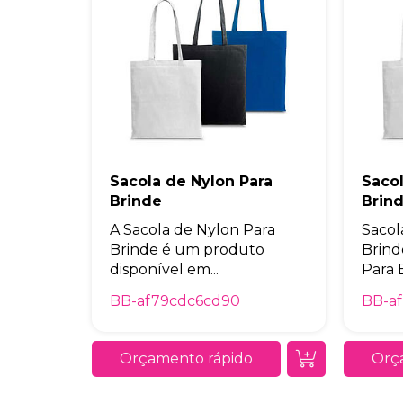
Sacola de Nylon Para
Sacol
Brinde
Brin
A Sacola de Nylon Para
Sacol
Brinde é um produto
Brind
disponível em...
Para B
BB-af79cdc6cd90
BB-a
Orçamento rápido
Orç