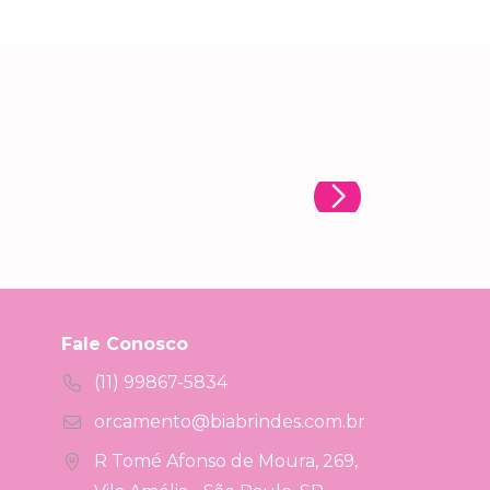
Fale Conosco
(11) 99867-5834
orcamento@biabrindes.com.br
R Tomé Afonso de Moura, 269,