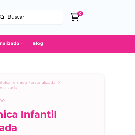
0
Enviar
uscar
onalizado
Blog
Bolsa Térmica Personalizada
onalizada
be
ica Infantil
zada