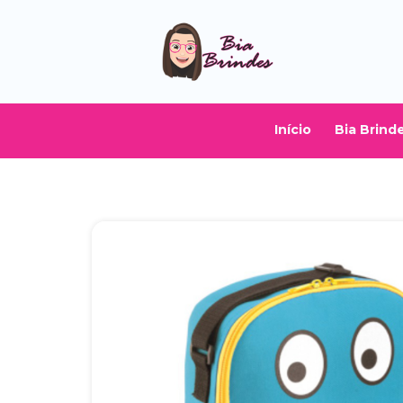
Início
Bia Brind