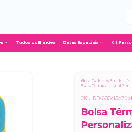
B
es
Todos os Brindes
Datas Especiais
Kit Pers
Home
Todos os Brindes
Bolsa Térmica Infantil Pers
SKU: BB-883cf5b78b
Bolsa Térm
Personali