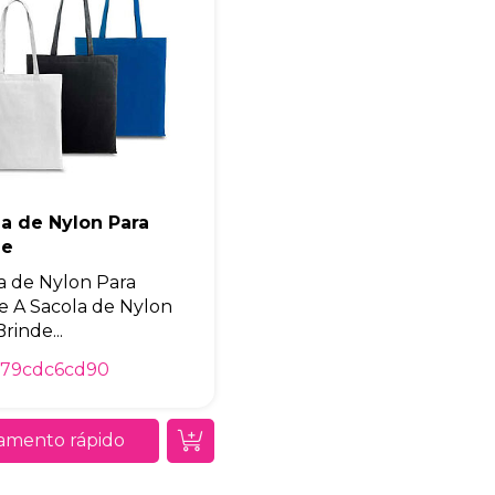
a de Nylon Para
de
a de Nylon Para
e A Sacola de Nylon
rinde...
f79cdc6cd90
amento rápido