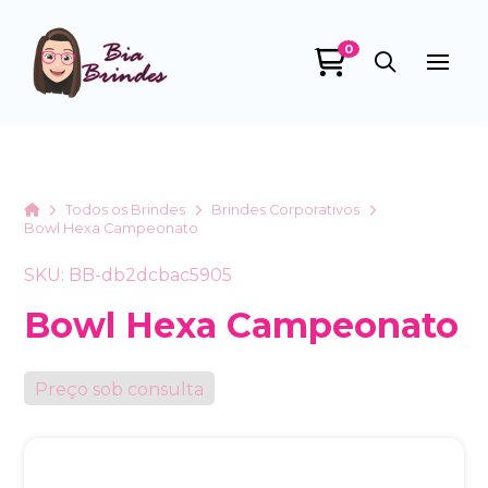
0
Bia Brindes
online
Home
Todos os Brindes
Brindes Corporativos
Bowl Hexa Campeonato
SKU: BB-db2dcbac5905
Bowl Hexa Campeonato
Preço sob consulta
+55