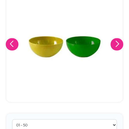
Eu concordo em receber comunicações.
A nossa empresa está comprometida a proteger e respeitar
sua privacidade, utilizaremos seus dados apenas para fins
de marketing. Você pode alterar suas preferências a
qualquer momento.
Iniciar conversa