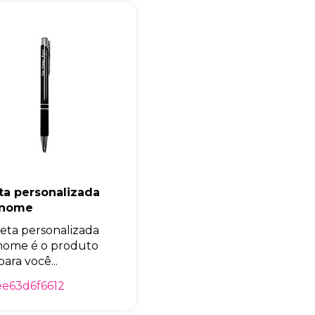
Eu concordo em receber comunicações.
A nossa empresa está comprometida a proteger e respeitar sua
privacidade, utilizaremos seus dados apenas para fins de
marketing. Você pode alterar suas preferências a qualquer
momento.
Iniciar conversa
ta personalizada
 nome
eta personalizada
nome é o produto
para você...
e63d6f6612