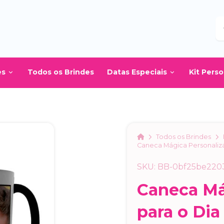
B
es
Todos os Brindes
Datas Especiais
Kit Pers
Home
Todos os Brindes
Caneca Mágica Personaliza
SKU: BB-0bf25be220
Caneca Má
para o Dia