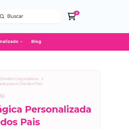
0
Enviar
uscar
onalizado
Blog
Brindes Corporativos
da para o Dia dos Pais
36
gica Personalizada
 dos Pais