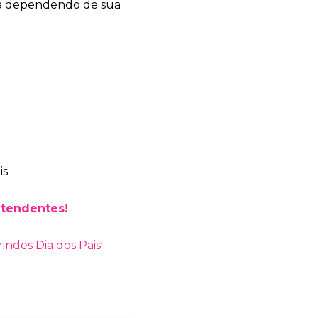
ia dependendo de sua
Bia Brindes
online
atendentes!
rindes Dia dos Pais!
+55