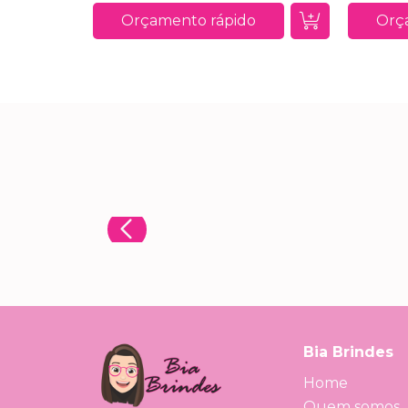
Orçamento rápido
Orç
Bia Brindes
Home
Quem somos