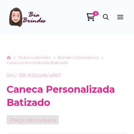
0
Bia Brindes
online
Home
Todos os Brindes
Brindes Corporativos
Caneca Personalizada Batizado
SKU: BB-83b1a9b1a967
Caneca Personalizada
Batizado
+55
Preço sob consulta