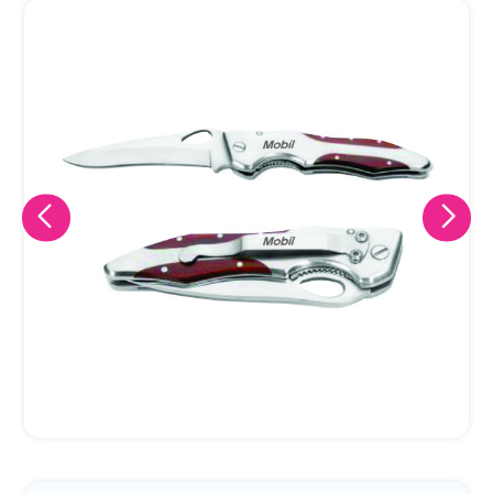
Eu concordo em receber comunicações.
A nossa empresa está comprometida a proteger e respeitar
sua privacidade, utilizaremos seus dados apenas para fins
de marketing. Você pode alterar suas preferências a
qualquer momento.
Iniciar conversa