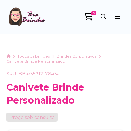
0
Bia Brindes
online
Home
Todos os Brindes
Brindes Corporativos
Canivete Brinde Personalizado
SKU: BB-e3521217843a
Canivete Brinde
Personalizado
+55
Preço sob consulta