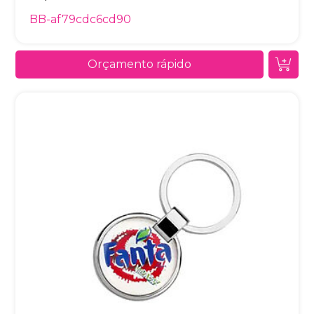
BB-af79cdc6cd90
Orçamento rápido