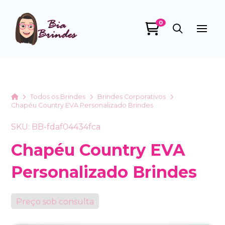
0
Bia Brindes
online
Home
Todos os Brindes
Brindes Corporativos
Chapéu Country EVA Personalizado Brindes
SKU: BB-fdaf04434fca
Chapéu Country EVA
Personalizado Brindes
+55
Preço sob consulta