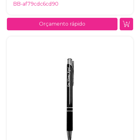
BB-af79cdc6cd90
Orçamento rápido