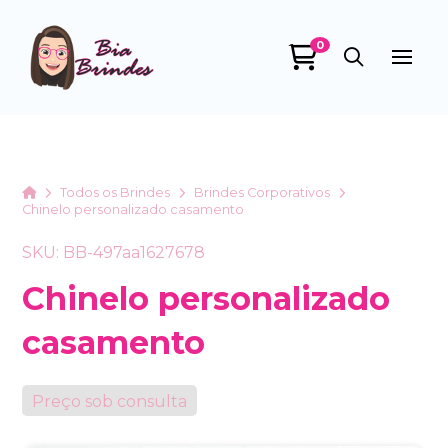
0
Bia Brindes
online
Home
Todos os Brindes
Brindes Corporativos
Chinelo personalizado casamento
SKU: BB-497aa1627678
Chinelo personalizado
casamento
+55
Preço sob consulta