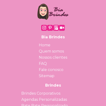
Bia Brindes
Home
Quem somos
Nossos clientes
FAQ
Fale conosco
Sitemap
Brindes
Brindes Corporativos
Agendas Personalizadas
Bate Bate Personalizado