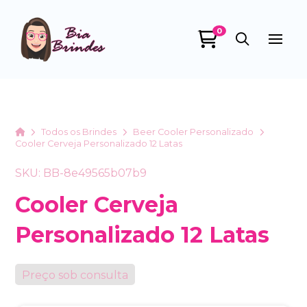
0
Bia Brindes
online
Home
Todos os Brindes
Beer Cooler Personalizado
Cooler Cerveja Personalizado 12 Latas
SKU: BB-8e49565b07b9
Cooler Cerveja
Personalizado 12 Latas
+55
Preço sob consulta