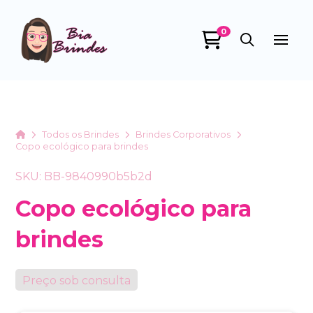
0
Bia Brindes
online
Home
Todos os Brindes
Brindes Corporativos
Copo ecológico para brindes
SKU: BB-9840990b5b2d
Copo ecológico para
brindes
+55
Preço sob consulta