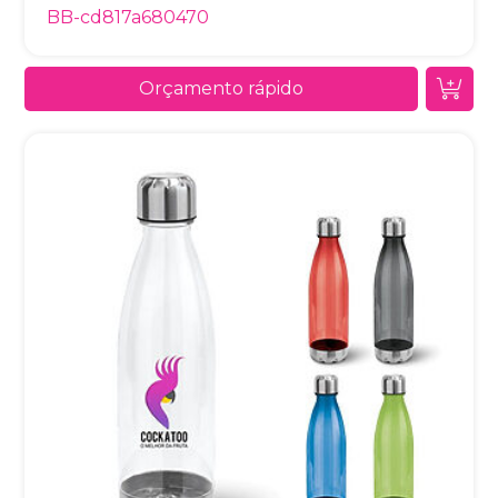
BB-cd817a680470
Orçamento rápido