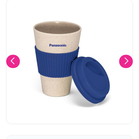
Eu concordo em receber comunicações.
A nossa empresa está comprometida a proteger e respeitar
sua privacidade, utilizaremos seus dados apenas para fins
de marketing. Você pode alterar suas preferências a
qualquer momento.
Iniciar conversa