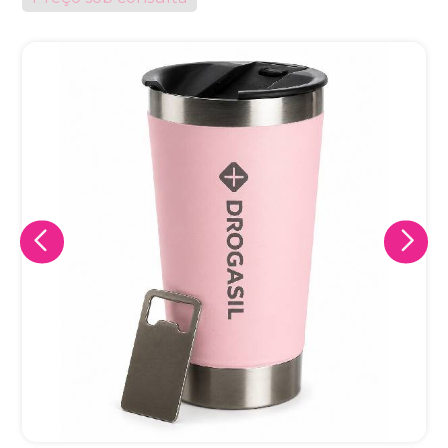
Eu concordo em receber comunicações.
A nossa empresa está comprometida a proteger e respeitar
sua privacidade, utilizaremos seus dados apenas para fins
de marketing. Você pode alterar suas preferências a
qualquer momento.
Iniciar conversa