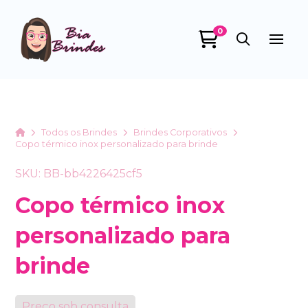
0
Bia Brindes
online
Home
Todos os Brindes
Brindes Corporativos
Copo térmico inox personalizado para brinde
SKU: BB-bb4226425cf5
Copo térmico inox
personalizado para
+55
brinde
Preço sob consulta