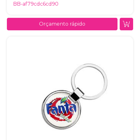
BB-af79cdc6cd90
Orçamento rápido