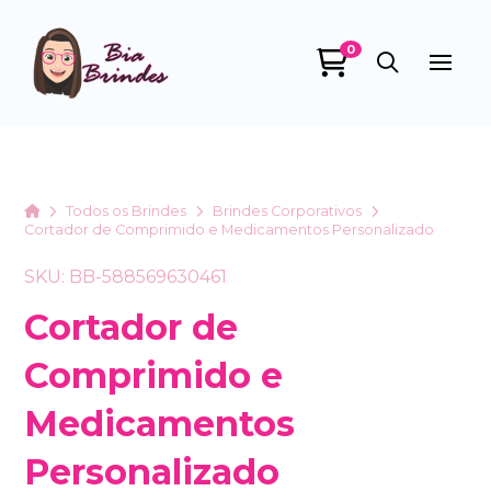
0
Bia Brindes
online
Home
Todos os Brindes
Brindes Corporativos
Cortador de Comprimido e Medicamentos Personalizado
SKU: BB-588569630461
Cortador de
Comprimido e
+55
Medicamentos
Personalizado