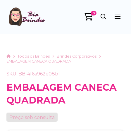
0
Bia Brindes
online
Home
Todos os Brindes
Brindes Corporativos
EMBALAGEM CANECA QUADRADA
SKU: BB-4f6a962e08b1
EMBALAGEM CANECA
QUADRADA
+55
Preço sob consulta