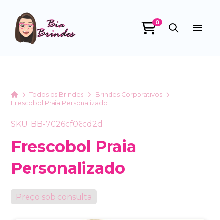
0
Bia Brindes
online
Home
Todos os Brindes
Brindes Corporativos
Frescobol Praia Personalizado
SKU: BB-7026cf06cd2d
Frescobol Praia
Personalizado
+55
Preço sob consulta