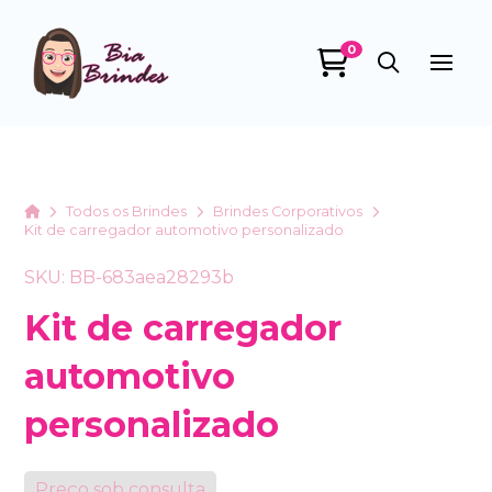
0
Bia Brindes
online
Home
Todos os Brindes
Brindes Corporativos
Kit de carregador automotivo personalizado
SKU: BB-683aea28293b
Kit de carregador
automotivo
+55
personalizado
Preço sob consulta