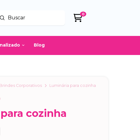
0
Enviar
uscar
onalizado
Blog
Brindes Corporativos
Luminária para cozinha
9
 para cozinha