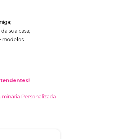
miga;
Bia Brindes
da sua casa;
online
e modelos;
atendentes!
uminária Personalizada
+55