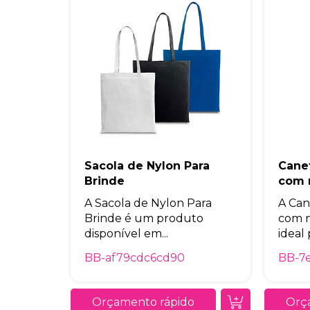
Sacola de Nylon Para
Cane
Brinde
com
A Sacola de Nylon Para
A Can
Brinde é um produto
com 
disponível em...
ideal 
BB-af79cdc6cd90
BB-7e
Orçamento rápido
Orç