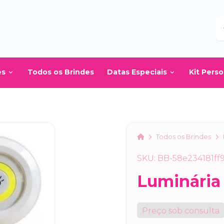
B
es
Todos os Brindes
Datas Especiais
Kit Pers
Home
Todos os Brindes
SKU: BB-58e234181ff
Luminária
Preço sob consulta