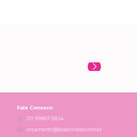
Fale Conosco
(11) 99867-5834
orcamento@biabrindes.com.br