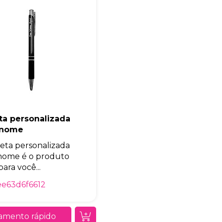
Eu concordo em receber comunicações.
A nossa empresa está comprometida a proteger e respeitar sua
privacidade, utilizaremos seus dados apenas para fins de
marketing. Você pode alterar suas preferências a qualquer
momento.
Iniciar conversa
ta personalizada
 nome
eta personalizada
nome é o produto
para você...
e63d6f6612
amento rápido