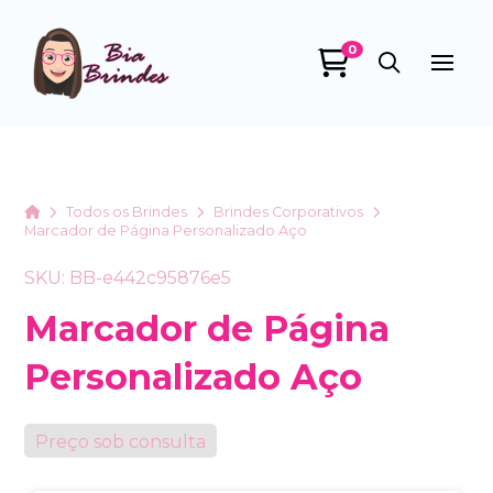
0
Bia Brindes
online
Home
Todos os Brindes
Brindes Corporativos
Marcador de Página Personalizado Aço
SKU: BB-e442c95876e5
Marcador de Página
Personalizado Aço
+55
Preço sob consulta