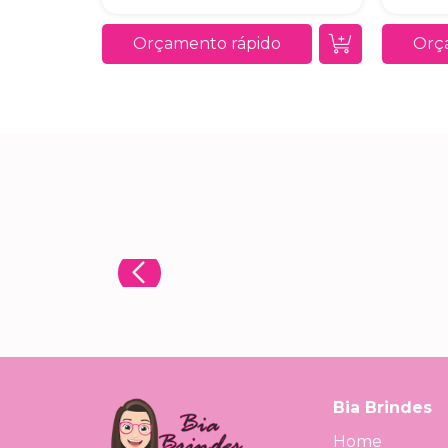
Orçamento rápido
Orç
Bia Brindes
Home