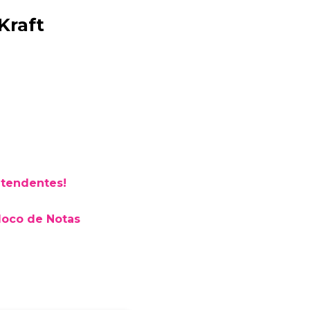
Kraft
Bia Brindes
online
atendentes!
loco de Notas
+55