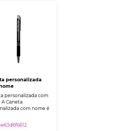
Eu concordo em receber comunicações.
A nossa empresa está comprometida a proteger e respeitar sua
privacidade, utilizaremos seus dados apenas para fins de
marketing. Você pode alterar suas preferências a qualquer
momento.
Iniciar conversa
ta personalizada
 nome
a personalizada com
 A Caneta
nalizada com nome é
e63d6f6612