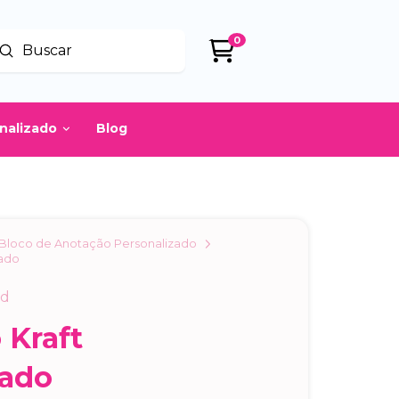
0
Enviar
uscar
onalizado
Blog
Bloco de Anotação Personalizado
zado
dd
 Kraft
zado