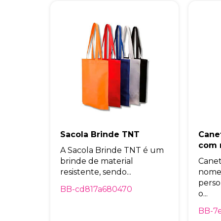
Sacola Brinde TNT
Cane
com
A Sacola Brinde TNT é um
brinde de material
Canet
resistente, sendo...
nome
perso
BB-cd817a680470
o...
BB-7e