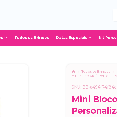
B
es
Todos os Brindes
Datas Especiais
Kit Pers
Home
Todos os Brindes
Mini Bloco Kraft Personali
SKU: BB-a494f74f84
Mini Bloco
Personali