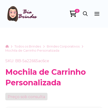
0
Bia Brindes
online
Home
Todos os Brindes
Brindes Corporativos
Mochila de Carrinho Personalizada
SKU: BB-5a22665ac6ce
Mochila de Carrinho
Personalizada
+55
Preço sob consulta