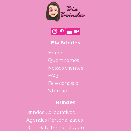
Bia Brindes
Home
Quem somos
Nossos clientes
FAQ
Fale conosco
Sitemap
Brindes
Brindes Corporativos
Agendas Personalizadas
Bate Bate Personalizado