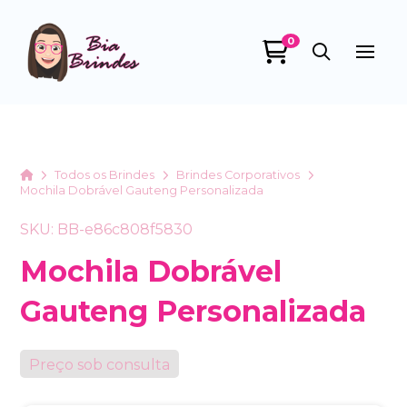
0
Bia Brindes
online
Home
Todos os Brindes
Brindes Corporativos
Mochila Dobrável Gauteng Personalizada
SKU: BB-e86c808f5830
Mochila Dobrável
Gauteng Personalizada
+55
Preço sob consulta