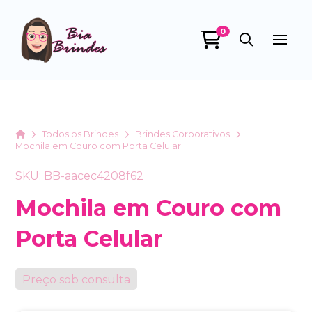
0
Bia Brindes
online
Home
Todos os Brindes
Brindes Corporativos
Mochila em Couro com Porta Celular
SKU: BB-aacec4208f62
Mochila em Couro com
Porta Celular
+55
Preço sob consulta