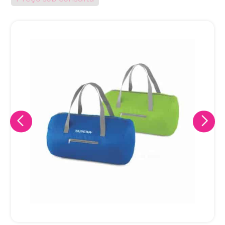
Eu concordo em receber comunicações.
A nossa empresa está comprometida a proteger e respeitar
sua privacidade, utilizaremos seus dados apenas para fins
de marketing. Você pode alterar suas preferências a
qualquer momento.
Iniciar conversa