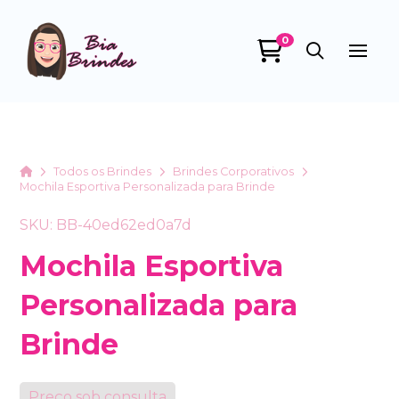
0
Bia Brindes
online
Home
Todos os Brindes
Brindes Corporativos
Mochila Esportiva Personalizada para Brinde
SKU: BB-40ed62ed0a7d
Mochila Esportiva
Personalizada para
+55
Brinde
Preço sob consulta