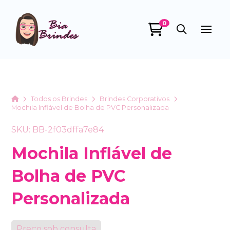
0
Bia Brindes
online
Home
Todos os Brindes
Brindes Corporativos
Mochila Inflável de Bolha de PVC Personalizada
SKU: BB-2f03dffa7e84
Mochila Inflável de
Bolha de PVC
+55
Personalizada
Preço sob consulta