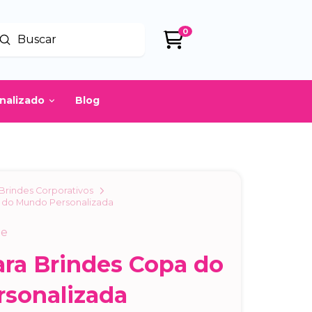
0
Enviar
uscar
onalizado
Blog
Brindes Corporativos
a do Mundo Personalizada
de
ara Brindes Copa do
sonalizada