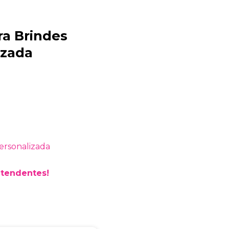
ra Brindes
Bia Brindes
izada
online
atendentes!
+55