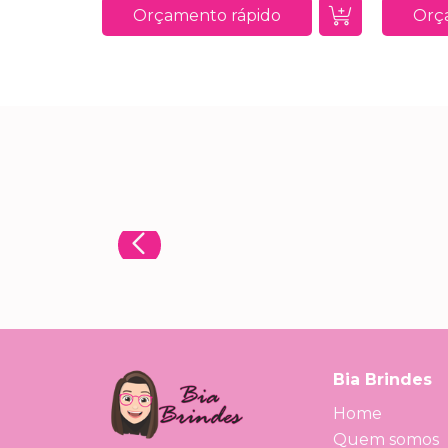
Orçamento rápido
Orç
Bia Brindes
Home
Quem somos