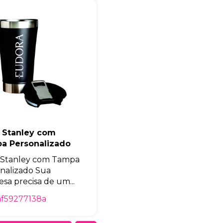
Eu concordo em receber comunicações.
A nossa empresa está comprometida a proteger e respeitar sua
privacidade, utilizaremos seus dados apenas para fins de
marketing. Você pode alterar suas preferências a qualquer
momento.
Iniciar conversa
 Stanley com
a Personalizado
 Stanley com Tampa
nalizado Sua
sa precisa de um...
af59277138a