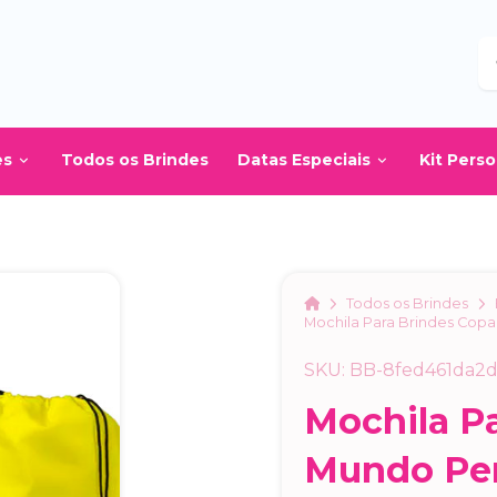
B
es
Todos os Brindes
Datas Especiais
Kit Pers
Home
Todos os Brindes
Mochila Para Brindes Cop
SKU: BB-8fed461da2
Mochila P
Mundo Per