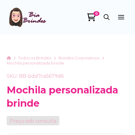
0
Bia Brindes
online
Home
Todos os Brindes
Brindes Corporativos
Mochila personalizada brinde
SKU: BB-bdd7ca5679d6
Mochila personalizada
brinde
+55
Preço sob consulta