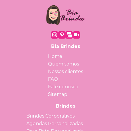
Bia Brindes
Home
Quem somos
Nossos clientes
FAQ
Fale conosco
Sitemap
Brindes
Brindes Corporativos
Agendas Personalizadas