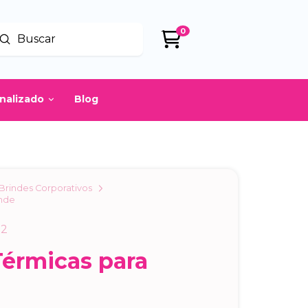
0
Enviar
uscar
onalizado
Blog
Brindes Corporativos
inde
a2
Térmicas para