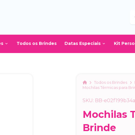
B
es
Todos os Brindes
Datas Especiais
Kit Pers
Home
Todos os Brindes
Mochilas Térmicas para Br
SKU: BB-e02f199b34
Mochilas 
Brinde