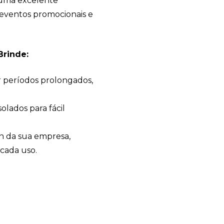
uma excelente
eventos promocionais e
Brinde:
r períodos prolongados,
lados para fácil
n da sua empresa,
cada uso.
Bia Brindes
online