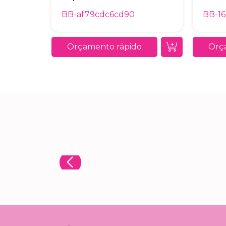
BB-af79cdc6cd90
BB-1
Orçamento rápido
Orç