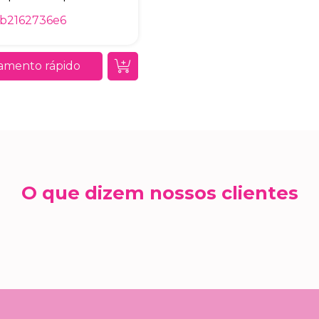
6b2162736e6
amento rápido
O que dizem nossos clientes