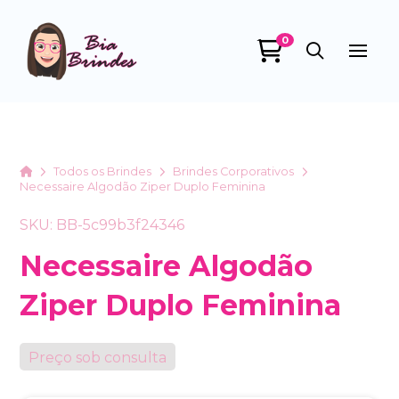
0
Bia Brindes
online
Home
Todos os Brindes
Brindes Corporativos
Necessaire Algodão Ziper Duplo Feminina
SKU: BB-5c99b3f24346
Necessaire Algodão
Ziper Duplo Feminina
+55
Preço sob consulta