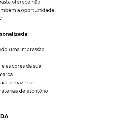
 pasta oferece não
 também a oportunidade
a.
sonalizada:
tindo uma impressão
 e as cores da sua
Bia Brindes
 marca
online
para armazenar
teriais de escritório
ADA