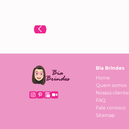
Bia Brindes
Home
Quem somos
Nossos cliente
FAQ
Fale conosco
Sitemap