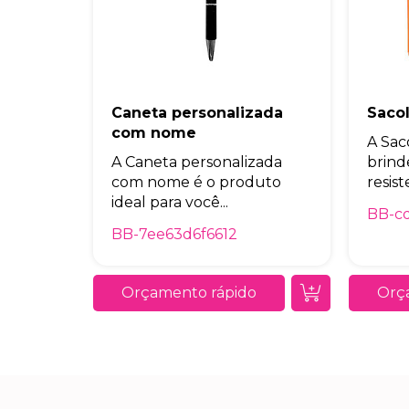
Caneta personalizada
Saco
com nome
A Sac
A Caneta personalizada
brind
com nome é o produto
resist
ideal para você...
BB-c
BB-7ee63d6f6612
Orçamento rápido
Orç