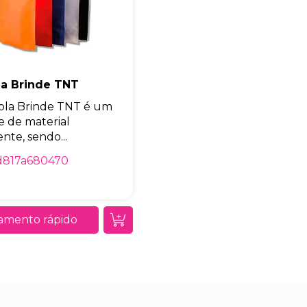
la Brinde TNT
ola Brinde TNT é um
e de material
ente, sendo...
d817a680470
amento rápido