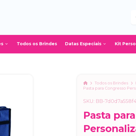
B
es
Todos os Brindes
Datas Especiais
Kit Pers
Home
Todos os Brindes
Pasta para Congresso Pers
SKU: BB-7d0d7a558f
Pasta par
Personali