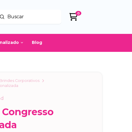
0
Enviar
uscar
onalizado
Blog
Brindes Corporativos
onalizada
4d
a Congresso
zada