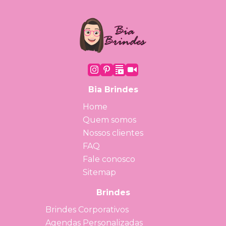
Bia Brindes
Home
Quem somos
Nossos clientes
FAQ
Fale conosco
Sitemap
Brindes
Brindes Corporativos
Agendas Personalizadas