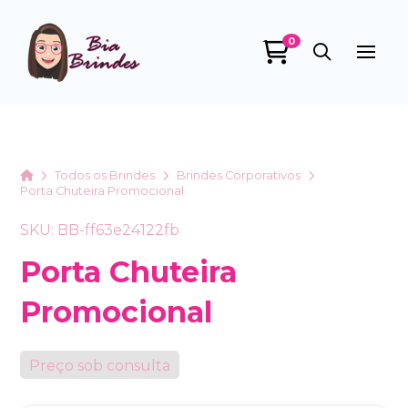
0
Bia Brindes
online
Home
Todos os Brindes
Brindes Corporativos
Porta Chuteira Promocional
SKU: BB-ff63e24122fb
Porta Chuteira
Promocional
+55
Preço sob consulta