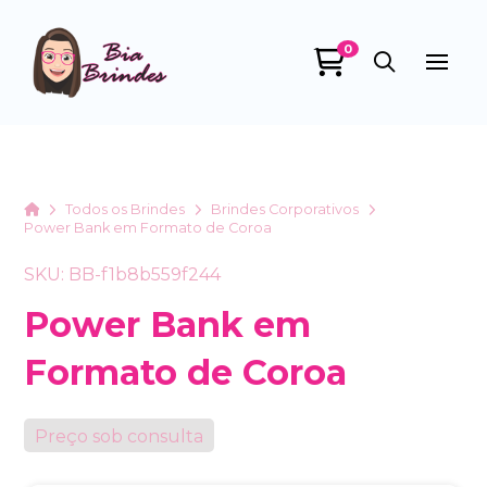
0
Bia Brindes
online
Home
Todos os Brindes
Brindes Corporativos
Power Bank em Formato de Coroa
SKU: BB-f1b8b559f244
Power Bank em
Formato de Coroa
+55
Preço sob consulta