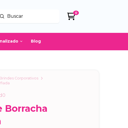
0
Enviar
uscar
onalizado
Blog
Brindes Corporativos
flada
d0
e Borracha
a