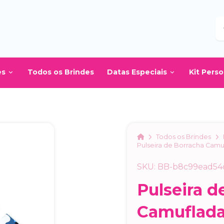
B
es
Todos os Brindes
Datas Especiais
Kit Pers
Home
Todos os Brindes
Pulseira de Borracha Camu
SKU: BB-b8c99ead54
Pulseira d
Camuflad