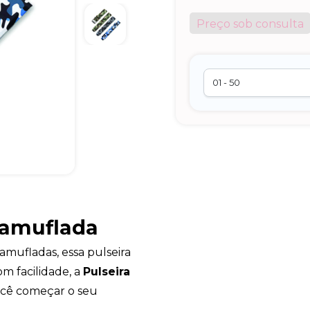
Preço sob consulta
Camuflada
amufladas, essa pulseira
m facilidade, a
Pulseira
ocê começar o seu