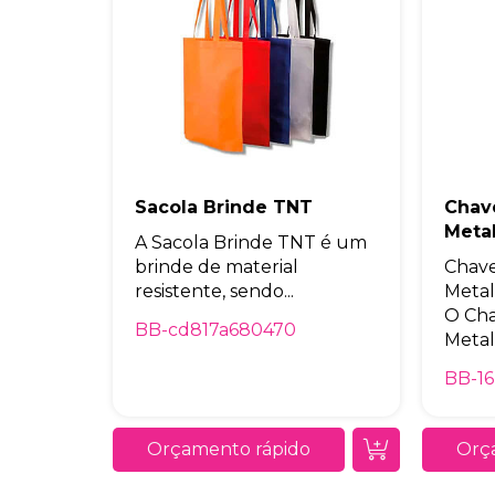
Sacola Brinde TNT
Chav
Meta
A Sacola Brinde TNT é um
brinde de material
Chave
resistente, sendo...
Metal
O Cha
BB-cd817a680470
Metal.
BB-1
Orçamento rápido
Orç