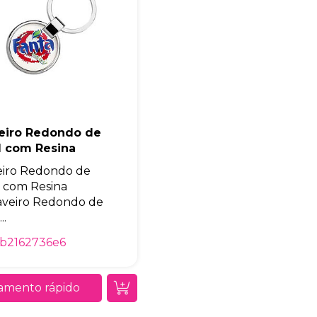
Eu concordo em receber comunicações.
A nossa empresa está comprometida a proteger e respeitar sua
privacidade, utilizaremos seus dados apenas para fins de
marketing. Você pode alterar suas preferências a qualquer
momento.
Iniciar conversa
eiro Redondo de
l com Resina
iro Redondo de
 com Resina
veiro Redondo de
..
6b2162736e6
amento rápido