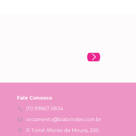
Fale Conosco
(11) 99867-5834
orcamento@biabrindes.com.br
R Tomé Afonso de Moura, 269,