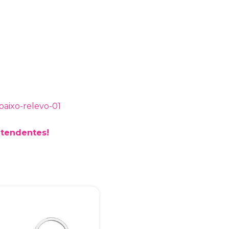
Bia Brindes
online
atendentes!
+55